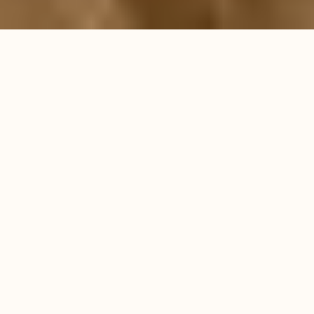
WP HOTEL AAZAERT****
Een oase van luxe in het
hart van Blankenberge
Ontsnap aan de alledaagse drukte. Profiteer van
een verzorgde wellness met zwembad, drink een
aperitief in onze gezellige bar, slaap in de
comfortabele kamers en geniet van een