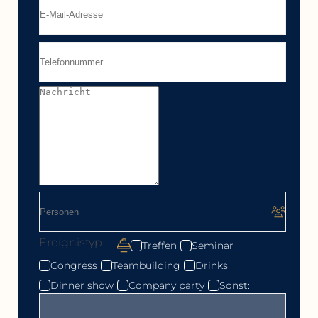
Ereignistyp
Treffen
Seminar
Congress
Teambuilding
Drinks
Dinner show
Company party
Sonst: