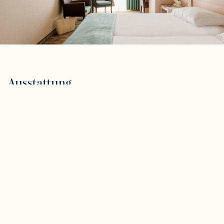
Ausstattung
Merkmale
Fläche: 17 - 19 m², 2 Einzelbetten, Dusche,
Waschbecken, Toilette, Flachbild-TV, Telefon,
Minibar, Kaffeemaschine, Nichtraucher, freier
Zugang zu Schwimmbad, Fitness, Wellness und